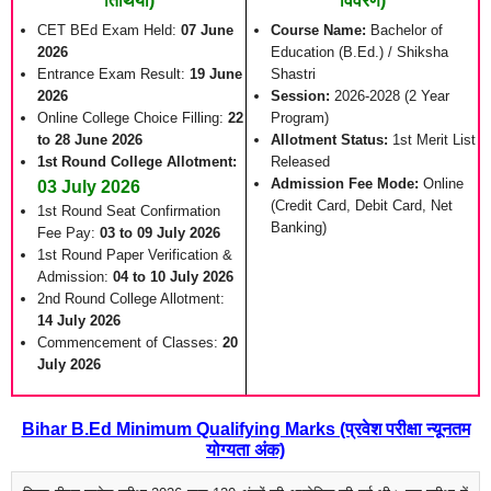
तिथियां)
विवरण)
CET BEd Exam Held:
07 June
Course Name:
Bachelor of
2026
Education (B.Ed.) / Shiksha
Entrance Exam Result:
19 June
Shastri
2026
Session:
2026-2028 (2 Year
Online College Choice Filling:
22
Program)
to 28 June 2026
Allotment Status:
1st Merit List
1st Round College Allotment:
Released
Admission Fee Mode:
Online
03 July 2026
(Credit Card, Debit Card, Net
1st Round Seat Confirmation
Banking)
Fee Pay:
03 to 09 July 2026
1st Round Paper Verification &
Admission:
04 to 10 July 2026
2nd Round College Allotment:
14 July 2026
Commencement of Classes:
20
July 2026
Bihar B.Ed Minimum Qualifying Marks (प्रवेश परीक्षा न्यूनतम
योग्यता अंक)