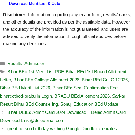
Download Merit List & Cutoff
Disclaimer:
Information regarding any exam form, results/marks,
and other details are provided as per the available data. However,
the accuracy of the information is not guaranteed, and users are
advised to verify the information through official sources before
making any decisions.
Results
,
Admission
Bihar BEd 1st Merit List PDF
,
Bihar BEd 1st Round Allotment
Letter
,
Bihar BEd College Allotment 2026
,
Bihar BEd Cut Off 2026
,
Bihar BEd Merit List 2026
,
Bihar BEd Seat Confirmation Fee
,
biharcetbed-brabu.in Login
,
BRABU BEd Allotment 2026
,
Sarkari
Result Bihar BEd Counselling
,
Sonuji Education BEd Update
Bihar DElEd Admit Card 2024 Download || Deled Admit Card
Download Link @deledbihar.com
great person birthday wishing Google Doodle celebrates