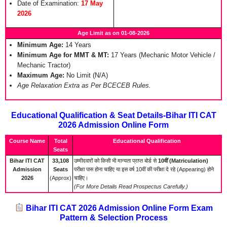
Date of Examination:
17 May
2026
Age Limit as on 01-08-2026
Minimum Age:
14 Years
Minimum Age for MMT & MT:
17 Years (Mechanic Motor Vehicle /
Mechanic Tractor)
Maximum Age:
No Limit (N/A)
Age Relaxation Extra as Per BCECEB Rules.
Educational Qualification & Seat Details-Bihar ITI CAT
2026 Admission Online Form
Course Name
Total
Educational Qualification
Seats
Bihar ITI CAT
33,108
उम्मीदवारों को किसी भी मान्यता प्राप्त बोर्ड से
10वीं (Matriculation)
Admission
Seats
परीक्षा पास होना चाहिए या इस वर्ष 10वीं की परीक्षा दे रहे (Appearing) होने
2026
(Approx)
चाहिए।
(For More Details Read Prospectus Carefully.)
Bihar ITI CAT 2026 Admission Online Form Exam
Pattern & Selection Process