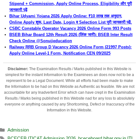
Stipend + Commission, Apply Online Process, Eligibility और पूरी
जानकारी पढ़ें
Bihar Udyami Yojana 2026 Apply Online: ₹10 लाख तक अनुदान,
Online Apply शुरू, Last Date, Login व Selection List पूरी जानकारी पढ़ें.
CSBC Constable Operator Vacancy 2026 Online Form 993 Posts
BSEB Bihar Board 12th Result 2026 (लिंक जारी): BSEB Inter Result
Check Online @Sonujieducation
Railway RRB Group D Vacancy 2026 Online Form (21997 Posts):
Apply Online Level-1 Form, Notification CEN 09/2025
Disclaimer:
The Examination Results / Marks published in this Website is
simplest for the instant Information to the Examinees an does now not to be a
represent to be a Legal Document. While all efforts had been made to make
the Information to be had on this Website as Authentic as feasible. We are not
accountable for any Inadvertent Error which can have crept in the Examination
Results / Marks being published in this Website nad for any loss to absolutely
everyone or anything caused by any Shortcoming, Defect or Inaccuracy of the
Information in this Website.
Admission
BCECEB ITICAT Admission 2026
,
bceceboard.bihar.gov.in ITI