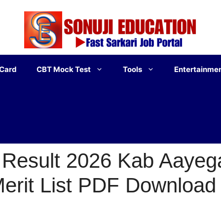
 Card
CBT Mock Test
Tools
Entertainme
Result 2026 Kab Aayega (
Merit List PDF Download