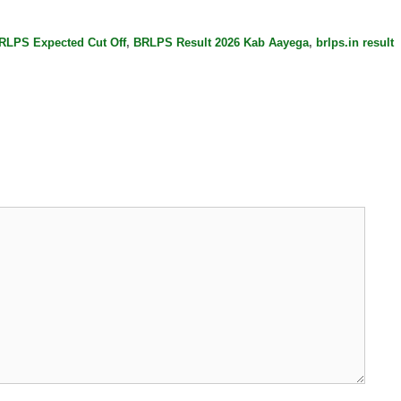
RLPS Expected Cut Off
,
BRLPS Result 2026 Kab Aayega
,
brlps.in result