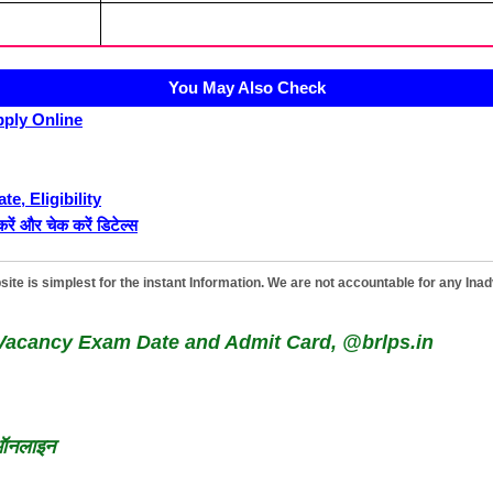
You May Also Check
pply Online
, Eligibility
र चेक करें डिटेल्स
te is simplest for the instant Information. We are not accountable for any Inadv
Vacancy Exam Date and Admit Card, @brlps.in
 ऑनलाइन