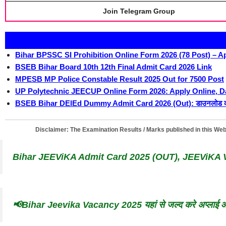
Join Telegram Group
Bihar BPSSC SI Prohibition Online Form 2026 (78 Post) – A
BSEB Bihar Board 10th 12th Final Admit Card 2026 Link
MPESB MP Police Constable Result 2025 Out for 7500 Post
UP Polytechnic JEECUP Online Form 2026: Apply Online, Date
BSEB Bihar DElEd Dummy Admit Card 2026 (Out): डाउनलोड करें औ
Disclaimer:
The Examination Results / Marks published in this Websi
Bihar JEEViKA Admit Card 2025 (OUT), JEEViKA 
📢Bihar Jeevika Vacancy 2025 यहां से जल्द करे अप्लाई