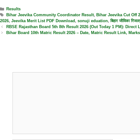
Results
Bihar Jeevika Community Coordinator Result
,
Bihar Jeevika Cut Off 
2026
,
Jeevika Merit List PDF Download
,
sonuji eduation
,
बिहार जीविका रिजल
RBSE Rajasthan Board 5th 8th Result 2026 (Out Today 1 PM): Direct
Bihar Board 10th Matric Result 2026 – Date, Matric Result Link, Marksheet मै