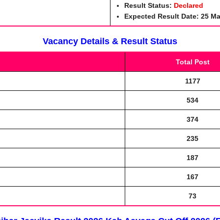
Result Status:
Declared
Expected Result Date:
25 Ma
Vacancy Details & Result Status
Total Post
1177
534
374
235
187
167
73