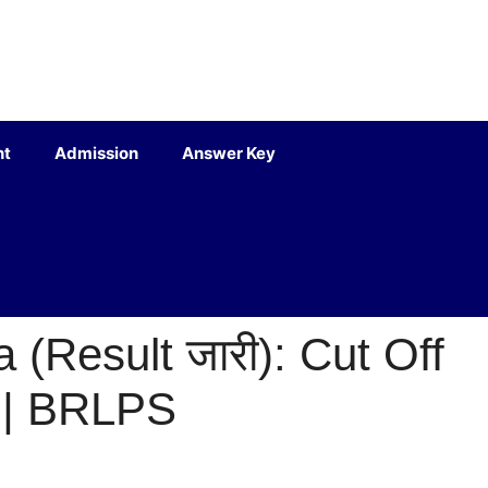
nt
Admission
Answer Key
Result जारी): Cut Off
 | BRLPS