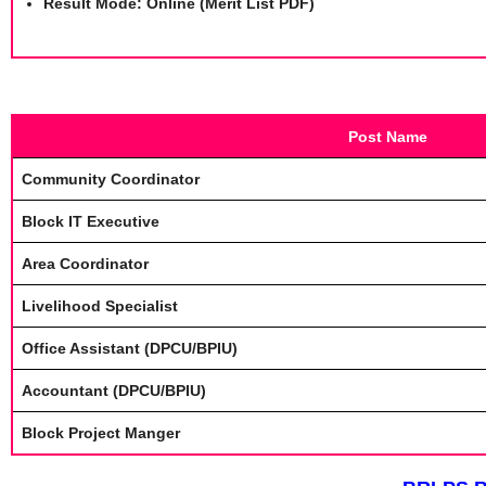
Result Mode:
Online (Merit List PDF)
Post Name
Community Coordinator
Block IT Executive
Area Coordinator
Livelihood Specialist
Office Assistant (DPCU/BPIU)
Accountant (DPCU/BPIU)
Block Project Manger