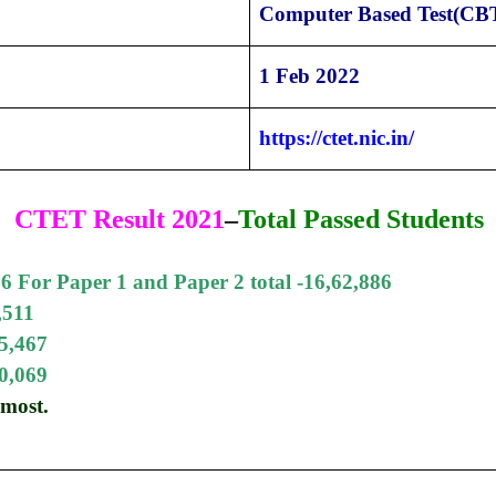
Computer Based Test(CB
1 Feb 2022
https://ctet.nic.in/
CTET Result 2021
–
Total Passed Students
6 For Paper 1 and Paper 2 total -16,62,886
,511
5,467
0,069
most.