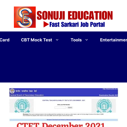
 Card
CBT Mock Test
Tools
Entertainme