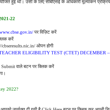
आयोजित हुई थी। उसी के लिए सीबीएसई के अधिकारी मूल्यांकन प्रक्रिय
।
2021-22
//www.cbse.gov.in/
पर विज़िट करें
्लिक करें
cbseresults.nic.in/ ओपन होगी
EACHER ELIGIBILITY TEST (CTET) DECEMBER – 202
Submit वाले बटन पर क्लिक करें
गा।
ey 2022?
 आपको उपर्युक्त दी गयी है Click Here बटन पर क्लिक कर अपनी ड