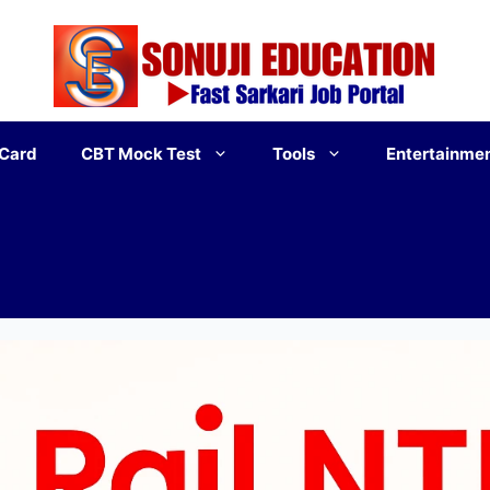
 Card
CBT Mock Test
Tools
Entertainme