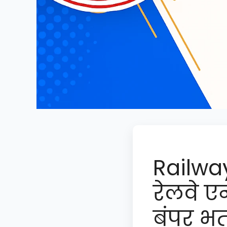
Railwa
रेलवे ए
बंपर भर