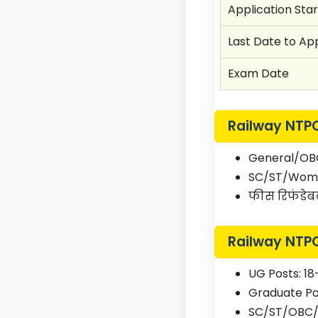
Application Star
Last Date to Ap
Exam Date
Railway NTPC
General/OBC
SC/ST/Wome
फीस रिफंडेबल 
Railway NTPC
UG Posts: 1
Graduate Po
SC/ST/OBC/R