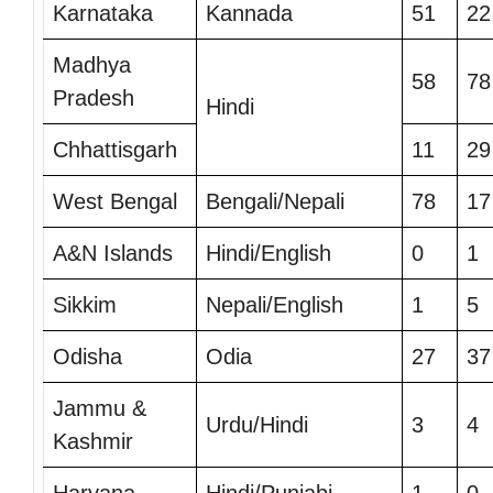
Karnataka
Kannada
51
22
Madhya
58
78
Pradesh
Hindi
Chhattisgarh
11
29
West Bengal
Bengali/Nepali
78
17
A&N Islands
Hindi/English
0
1
Sikkim
Nepali/English
1
5
Odisha
Odia
27
37
Jammu &
Urdu/Hindi
3
4
Kashmir