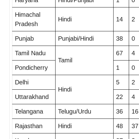
Haryana
Hindi/Punjabi
1
0
Himachal
Hindi
14
2
Pradesh
Punjab
Punjabi/Hindi
38
0
Tamil Nadu
67
4
Tamil
Pondicherry
1
0
Delhi
5
2
Hindi
Uttarakhand
22
4
Telangana
Telugu/Urdu
36
16
Rajasthan
Hindi
48
37