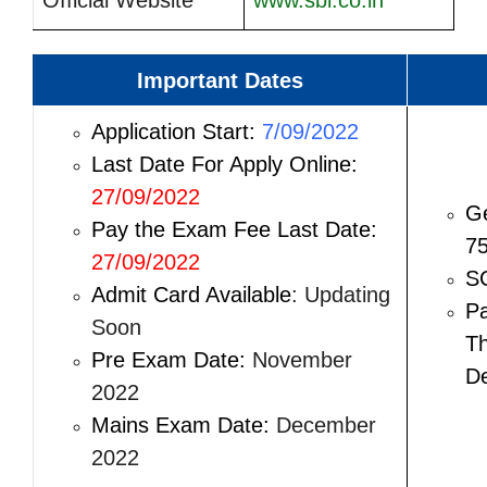
Important Dates
Application Start:
7/09/2022
Last Date For Apply Online:
27/09/2022
Ge
Pay the Exam Fee Last Date:
75
27/09/2022
SC
Admit Card Available
: Updating
Pa
Soon
Th
Pre Exam Date:
November
De
2022
Mains Exam Date:
December
2022