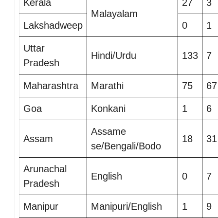
Kerala
27
3
Malayalam
Lakshadweep
0
1
Uttar
Hindi/Urdu
133
7
Pradesh
Maharashtra
Marathi
75
67
Goa
Konkani
1
6
Assame
Assam
18
31
se/Bengali/Bodo
Arunachal
English
0
7
Pradesh
Manipur
Manipuri/English
1
9