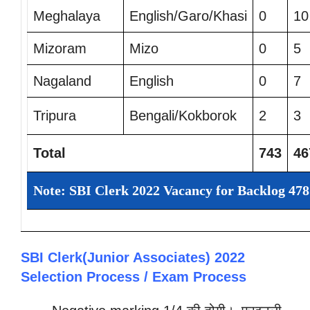
Meghalaya
English/Garo/Khasi
0
10
Mizoram
Mizo
0
5
Nagaland
English
0
7
Tripura
Bengali/Kokborok
2
3
Total
743
46
Note: SBI Clerk 2022 Vacancy for Backlog 47
SBI Clerk(Junior Associates) 2022
Selection Process / Exam Process