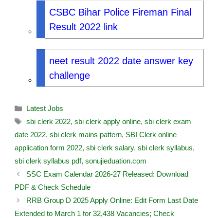
CSBC Bihar Police Fireman Final
Result 2022 link
neet result 2022 date answer key
challenge
Latest Jobs
sbi clerk 2022
,
sbi clerk apply online
,
sbi clerk exam
date 2022
,
sbi clerk mains pattern
,
SBI Clerk online
application form 2022
,
sbi clerk salary
,
sbi clerk syllabus
,
sbi clerk syllabus pdf
,
sonujieduation.com
SSC Exam Calendar 2026-27 Released: Download
PDF & Check Schedule
RRB Group D 2025 Apply Online: Edit Form Last Date
Extended to March 1 for 32,438 Vacancies; Check