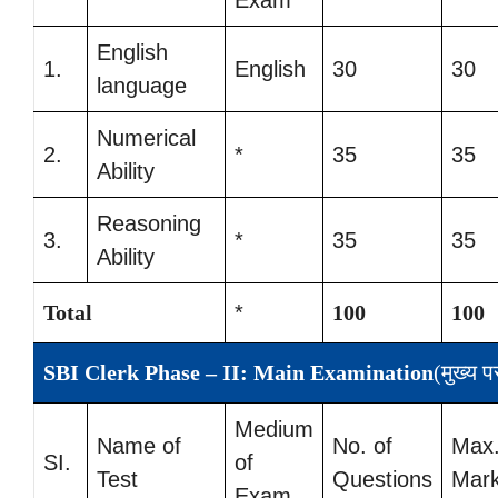
Exam
English
1.
English
30
30
language
Numerical
2.
*
35
35
Ability
Reasoning
3.
*
35
35
Ability
Total
*
100
100
SBI Clerk Phase – II: Main Examination
(मुख्य पर
Medium
Name of
No. of
Max
SI.
of
Test
Questions
Mar
Exam