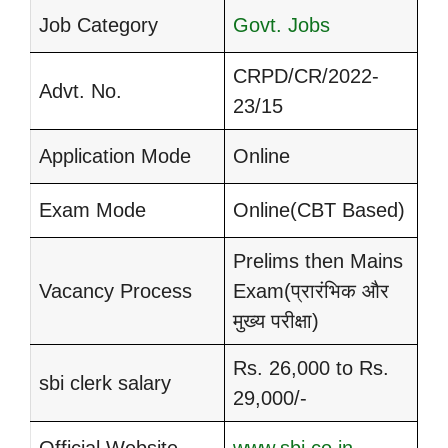
Job Category
Govt. Jobs
CRPD/CR/2022-
Advt. No.
23/15
Application Mode
Online
Exam Mode
Online(CBT Based)
Prelims then Mains
Vacancy Process
Exam(प्रारंभिक और
मुख्य परीक्षा)
Rs. 26,000 to Rs.
sbi clerk salary
29,000/-
Official Website
www.sbi.co.in