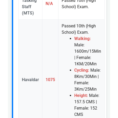
Tasking
Passed 10th (High
N/A
Staff
School) Exam.
(MTS)
Passed 10th (High
School) Exam.
Walking:
Male:
1600m/15Min
| Female:
1KM/20Min
Cycling:
Male:
8Km/30Min |
Havaldar
1075
Female:
3Km/25Min
Height:
Male:
157.5 CMS |
Female: 152
CMS