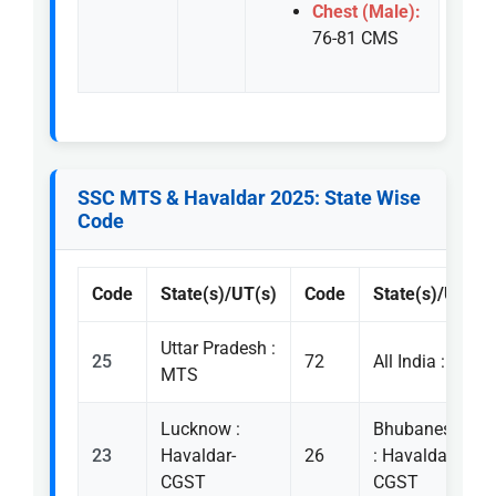
Chest (Male):
76-81 CMS
SSC MTS & Havaldar 2025: State Wise
Code
Code
State(s)/UT(s)
Code
State(s)/UT(s)
Uttar Pradesh :
25
72
All India : MTS
MTS
Lucknow :
Bhubaneshwar
23
Havaldar-
26
: Havaldar-
CGST
CGST