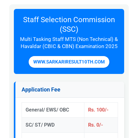
Staff Selection Commission
(SSC)
Multi Tasking Staff MTS (Non Technical) &
Havaldar (CBIC & CBN) Examination 2025
WWW.SARKARIRESULT10TH.COM
Application Fee
General/ EWS/ OBC
Rs. 100/-
SC/ ST/ PWD
Rs. 0/-