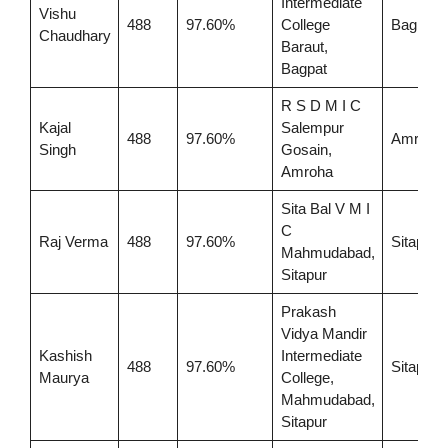
Intermediate
Vishu
488
97.60%
College
Bagpat
Chaudhary
Baraut,
Bagpat
R S D M I C
Kajal
Salempur
488
97.60%
Amroha
Singh
Gosain,
Amroha
Sita Bal V M I
C
Raj Verma
488
97.60%
Sitapur
Mahmudabad,
Sitapur
Prakash
Vidya Mandir
Kashish
Intermediate
488
97.60%
Sitapur
Maurya
College,
Mahmudabad,
Sitapur