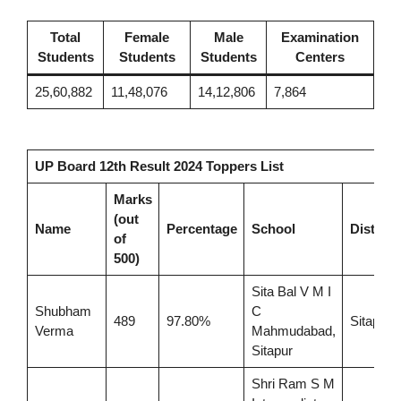
Total
Female
Male
Examination
Students
Students
Students
Centers
25,60,882
11,48,076
14,12,806
7,864
UP Board 12th Result 2024 Toppers List
Marks
(out
Name
Percentage
School
District
of
500)
Sita Bal V M I
Shubham
C
489
97.80%
Sitapur
Verma
Mahmudabad,
Sitapur
Shri Ram S M