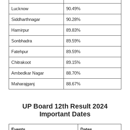
Lucknow
90.49%
Siddharthnagar
90.28%
Hamirpur
89.83%
Sonbhadra
89.59%
Fatehpur
89.59%
Chitrakoot
89.15%
Ambedkar Nagar
88.70%
Maharajganj
88.67%
UP Board 12th Result 2024
Important Dates
Events
Dates