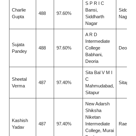
S P R I C
Charlie
Bansi,
Siddhart
488
97.60%
Gupta
Siddharth
Nagar
Nagar
A R D
Intermediate
Sujata
488
97.60%
College
Deoria
Pandey
Babhani,
Deoria
Sita Bal V M I
Sheetal
C
487
97.40%
Sitapur
Verma
Mahmudabad,
Sitapur
New Adarsh
Shiksha
Niketan
Kashish
487
97.40%
Intermediate
Raebarel
Yadav
College, Murai