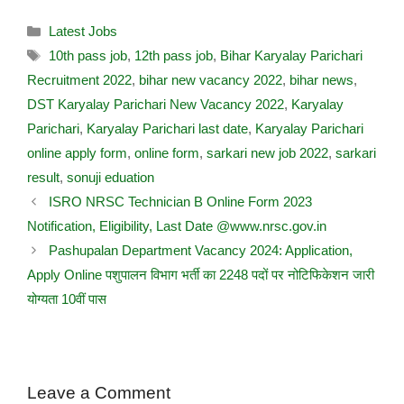
Latest Jobs
10th pass job
,
12th pass job
,
Bihar Karyalay Parichari
Recruitment 2022
,
bihar new vacancy 2022
,
bihar news
,
DST Karyalay Parichari New Vacancy 2022
,
Karyalay
Parichari
,
Karyalay Parichari last date
,
Karyalay Parichari
online apply form
,
online form
,
sarkari new job 2022
,
sarkari
result
,
sonuji eduation
ISRO NRSC Technician B Online Form 2023
Notification, Eligibility, Last Date @www.nrsc.gov.in
Pashupalan Department Vacancy 2024: Application,
Apply Online पशुपालन विभाग भर्ती का 2248 पदों पर नोटिफिकेशन जारी
योग्यता 10वीं पास
Leave a Comment