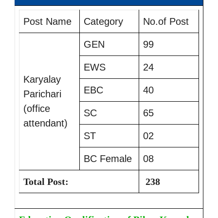
Post Name
Category
No.of Post
GEN
99
EWS
24
Karyalay
EBC
40
Parichari
(office
SC
65
attendant)
ST
02
BC Female
08
Total Post:
238