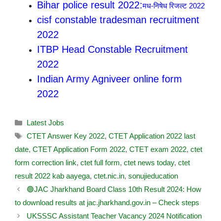
Bihar police result 2022:
मध-निषेध रिजल्ट 2022
cisf constable tradesman recruitment
2022
ITBP Head Constable Recruitment
2022
Indian Army Agniveer online form
2022
Latest Jobs
CTET Answer Key 2022
,
CTET Application 2022 last
date
,
CTET Application Form 2022
,
CTET exam 2022
,
ctet
form correction link
,
ctet full form
,
ctet news today
,
ctet
result 2022 kab aayega
,
ctet.nic.in
,
sonujieducation
🟢JAC Jharkhand Board Class 10th Result 2024: How
to download results at jac.jharkhand.gov.in – Check steps
UKSSSC Assistant Teacher Vacancy 2024 Notification