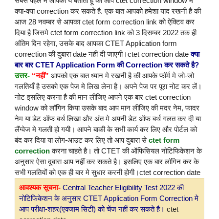
सबसे पहले मै आपको ये बताता हूं की आप ctet correction window मे
क्या-क्या correction कर सकते है. एक बात आपको हमेशा याद रखनी है की
आज 28 नवम्बर से आपका ctet form correction link को ऐक्टिव कर
दिया है जिसमे ctet form correction link को 3 दिसम्बर 2022 तक ही
अंतिम दिन रहेगा, उसके बाद आपका CTET Application form
correction की दुबारा date नहीं दी जाएगी।ctet correction date
क्या
बार बार CTET Application Form की Correction कर सकते है?
उत्तर-
“नहीं”
आपको एक बात ध्यान मे रखनी है की आपके फॉर्म मे जो-जो
गलतियाँ है उसको एक पेज मे लिख लेना है। अपने पेज पर पूरा नोट कर लें।
नोट इसलिए करना है की मान लीजिए आपने एक बार ctet correction
window को लॉगिन किया उसके बाद आप मान लीजिए की मदर नेम, फादर
नेम या डेट ऑफ बर्थ लिखा और अंत मे अपनी डेट ऑफ बर्थ गलत कर दी या
लैंग्वेज मे गलती हो गयी।
आपने बाकी के सभी कार्य कर लिए और पोर्टल को
बंद कर दिया या लोग-आउट कर लिए तो आप दुबारा से
ctet form
correction
करना चाहते है। तो CTET की ऑफिसियल नोटिफिकेशन के
अनुसार ऐसा दुबारा आप नहीं कर सकते है। इसलिए एक बार लॉगिन कर के
सभी गलतियों को एक ही बार मे सुधार करनी होगी।ctet correction date
आवश्यक सूचना-
Central Teacher Eligibility Test 2022 की
नोटिफिकेशन के अनुसार CTET Application Form Correction मे
आप परीक्षा-शहर(एक्जाम सिटी) को चेंज नहीं कर सकते है।
ctet