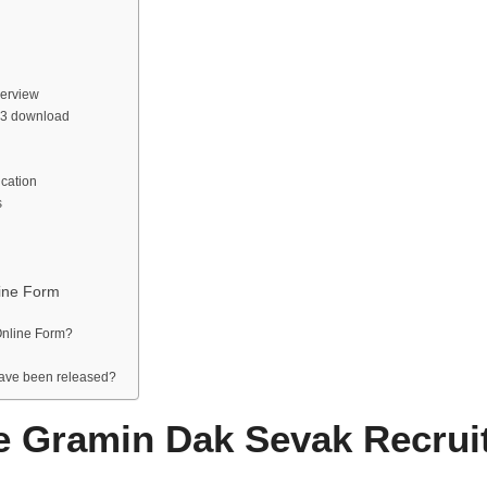
verview
023 download
ication
s
ine Form
Online Form?
have been released?
ce Gramin Dak Sevak Recrui