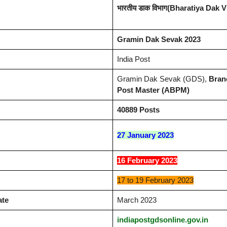
भारतीय डाक विभाग(Bharatiya Dak 
Gramin Dak Sevak 2023
India Post
Gramin Dak Sevak (GDS),
Branc
Post Master (ABPM)
40889 Posts
27 January 2023
16 February 2023
17 to 19 February 2023
ate
March 2023
indiapostgdsonline.gov.in