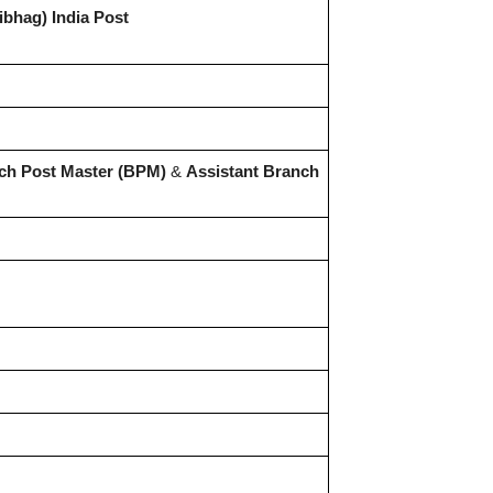
Vibhag) India Post
h Post Master (BPM)
&
Assistant Branch