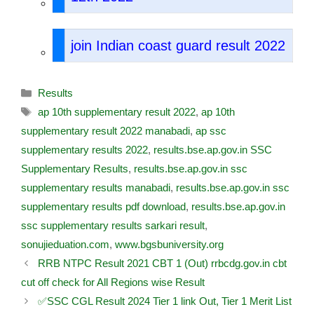
join Indian coast guard result 2022
Results
ap 10th supplementary result 2022
,
ap 10th
supplementary result 2022 manabadi
,
ap ssc
supplementary results 2022
,
results.bse.ap.gov.in SSC
Supplementary Results
,
results.bse.ap.gov.in ssc
supplementary results manabadi
,
results.bse.ap.gov.in ssc
supplementary results pdf download
,
results.bse.ap.gov.in
ssc supplementary results sarkari result
,
sonujieduation.com
,
www.bgsbuniversity.org
RRB NTPC Result 2021 CBT 1 (Out) rrbcdg.gov.in cbt
cut off check for All Regions wise Result
✅SSC CGL Result 2024 Tier 1 link Out, Tier 1 Merit List