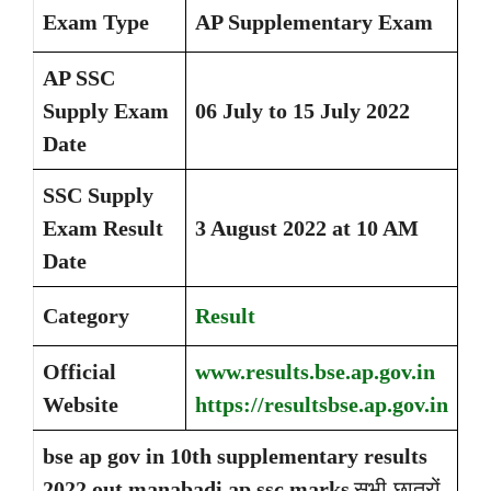
Exam Type
AP Supplementary Exam
AP SSC
Supply Exam
06 July to 15 July 2022
Date
SSC Supply
Exam Result
3 August 2022 at 10 AM
Date
Category
Result
Official
www.results.bse.ap.gov.in
Website
https://resultsbse.ap.gov.in
bse ap gov in 10th supplementary results
2022 out manabadi ap ssc marks
सभी छात्रों